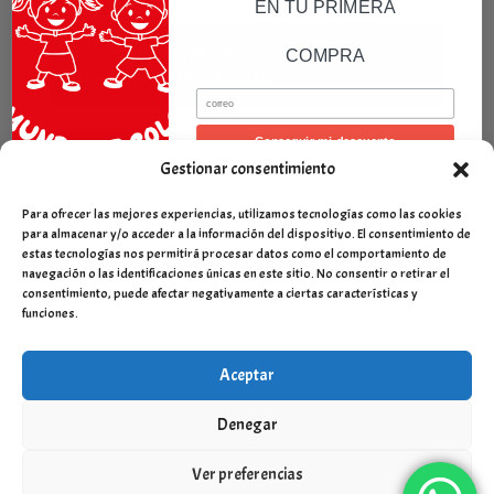
EN TU PRIMERA
No se han encontrado productos que
COMPRA
coincidan con tu selección.
Email
Conseguir mi descuento
FIltros
Gestionar consentimiento
Para ofrecer las mejores experiencias, utilizamos tecnologías como las cookies
para almacenar y/o acceder a la información del dispositivo. El consentimiento de
estas tecnologías nos permitirá procesar datos como el comportamiento de
navegación o las identificaciones únicas en este sitio. No consentir o retirar el
consentimiento, puede afectar negativamente a ciertas características y
funciones.
Aceptar
Denegar
Ver preferencias
Desarrollado por
Servinet Sistemas y Comunicación SLU
-