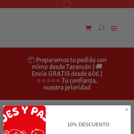
📦 Preparamos tu pedido con
mimo desde Tarancón | 🚚
Envío GRATIS desde 60€ |
⭐⭐⭐⭐⭐ Tu confianza,
nuestra prioridad
Inicio
/ Color del producto / Marón
10% DESCUENTO
Marón