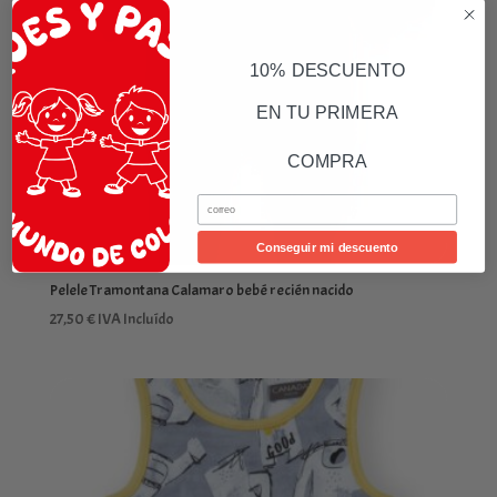
10% DESCUENTO
EN TU PRIMERA
COMPRA
Email
Conseguir mi descuento
Pelele Tramontana Calamaro bebé recién nacido
27,50
€
IVA Incluído