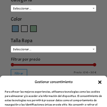
Seleccionar...
Color
Talla Ropa
Seleccionar...
Filtrar por precio
Precio
Precio
Precio:
10 €
—
30 €
Filtrar
mínimo
máximo
Gestionar consentimiento
Para ofrecer las mejores experiencias, utilizamos tecnologías como las cookies
para almacenar y/o acceder a la información del dispositivo. El consentimiento de
estas tecnologías nos permitirá procesar datos como el comportamiento de
navegación o las identificaciones únicas en este sitio. No consentir o retirar el