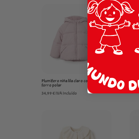
Plumífero niña lila claro con capucha y
Chaq
forro polar
24,9
34,99
€
IVA Incluído