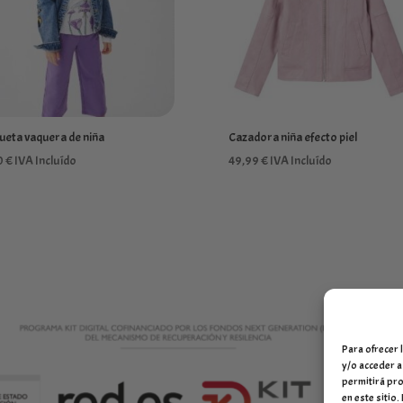
ueta vaquera de niña
Cazadora niña efecto piel
0
€
IVA Incluído
49,99
€
IVA Incluído
Para ofrecer 
y/o acceder a
permitirá pro
en este sitio