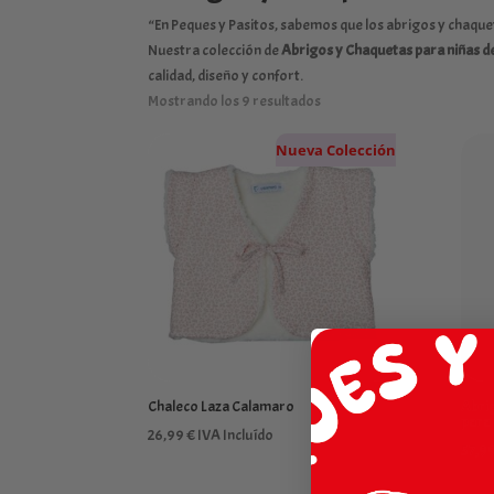
“En Peques y Pasitos, sabemos que los abrigos y chaquetas 
Nuestra colección de
Abrigos y Chaquetas para niñas de
calidad, diseño y confort.
Mostrando los 9 resultados
Nueva Colección
Chaleco Laza Calamaro
Abrig
para 
26,99
€
IVA Incluído
57,9