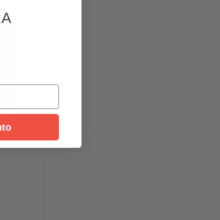
RA
nto