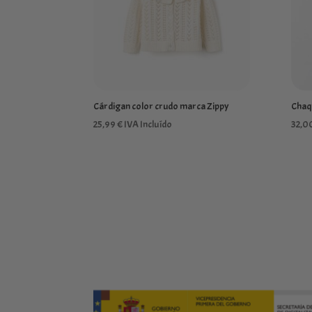
Cárdigan color crudo marca Zippy
Chaq
25,99
€
IVA Incluído
32,0