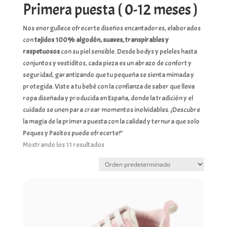
Primera puesta ( 0-12 meses )
Nos enorgullece ofrecerte diseños encantadores, elaborados
con
tejidos 100% algodón, suaves, transpirables y
respetuosos
con su piel sensible. Desde bodys y peleles hasta
conjuntos y vestiditos, cada pieza es un abrazo de confort y
seguridad, garantizando que tu pequeña se sienta mimada y
protegida. Viste a tu bebé con la confianza de saber que lleva
ropa diseñada y producida en España, donde la tradición y el
cuidado se unen para crear momentos inolvidables. ¡Descubre
la magia de la primera puesta con la calidad y ternura que solo
Peques y Pasitos puede ofrecerte!”
Mostrando los 11 resultados