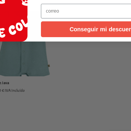
Email
Conseguir mi descue
e Java
0
€
IVA Incluído