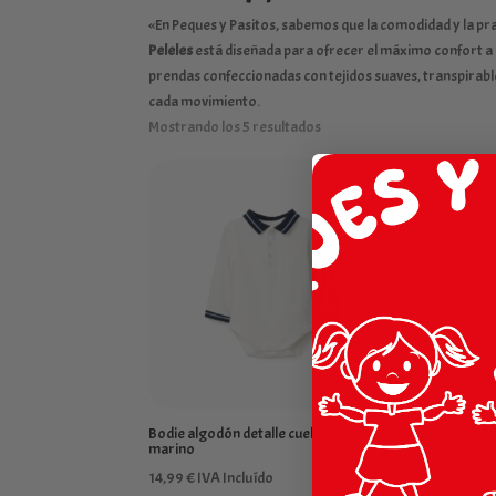
«En Peques y Pasitos, sabemos que la comodidad y la prac
Peleles
está diseñada para ofrecer el máximo confort a 
prendas confeccionadas con tejidos suaves, transpirables
cada movimiento.
Mostrando los 5 resultados
Bodie algodón detalle cuello azul
Body
marino
redo
14,99
€
IVA Incluído
12,0