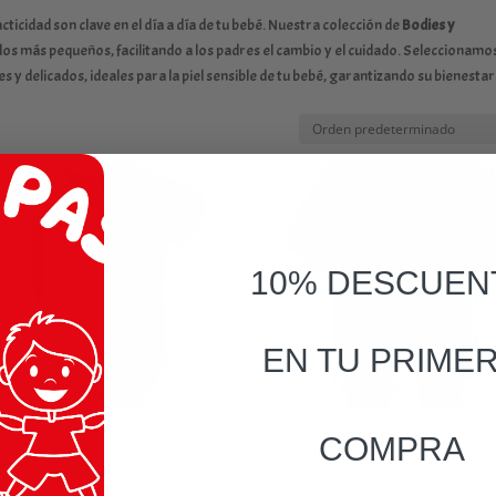
ticidad son clave en el día a día de tu bebé. Nuestra colección de
Bodies y
los más pequeños, facilitando a los padres el cambio y el cuidado. Seleccionamo
 y delicados, ideales para la piel sensible de tu bebé, garantizando su bienestar
10% DESCUEN
EN TU PRIME
 manga corta LUGO cuello
Pelele Tramontana Calamaro beb
COMPRA
ndo
recién nacido
0
€
IVA Incluído
27,50
€
IVA Incluído