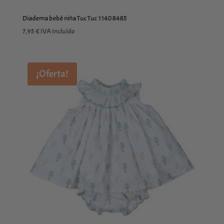
Diadema bebé niña Tuc Tuc 11408485
7,95
€
IVA Incluído
¡Oferta!