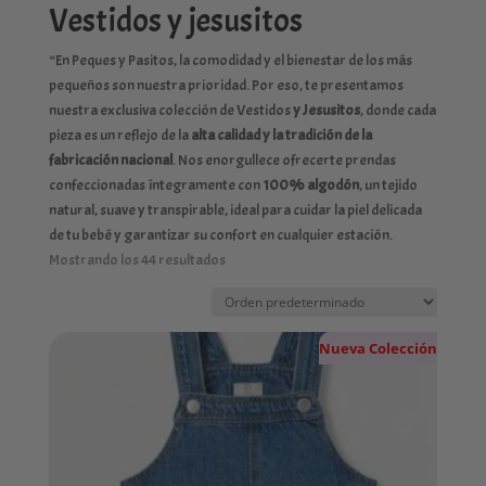
Vestidos y jesusitos
“En Peques y Pasitos, la comodidad y el bienestar de los más
pequeños son nuestra prioridad. Por eso, te presentamos
nuestra exclusiva colección de Vestidos
y Jesusitos
, donde cada
pieza es un reflejo de la
alta calidad y la tradición de la
fabricación nacional
. Nos enorgullece ofrecerte prendas
confeccionadas íntegramente con
100% algodón
, un tejido
natural, suave y transpirable, ideal para cuidar la piel delicada
de tu bebé y garantizar su confort en cualquier estación.
Mostrando los 44 resultados
Nueva Colección