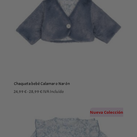
Chaqueta bebé Calamaro Narón
Rango
24,99
€
-
28,99
€
IVA Incluído
de
precios:
Nueva Colección
desde
24,99 €
hasta
28,99 €