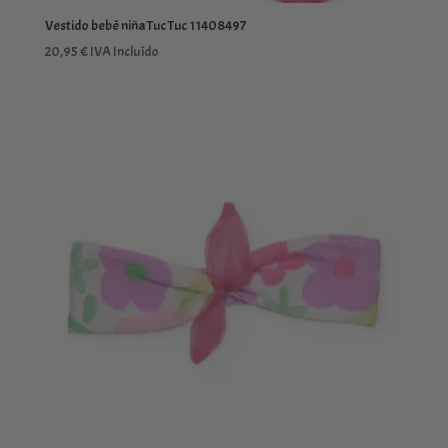
Vestido bebé niña Tuc Tuc 11408497
20,95
€
IVA Incluído