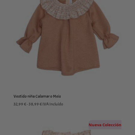
Vestido niña Calamaro Meis
Rango
32,99
€
-
38,99
€
IVA Incluído
de
precios:
Nueva Colección
desde
32,99 €