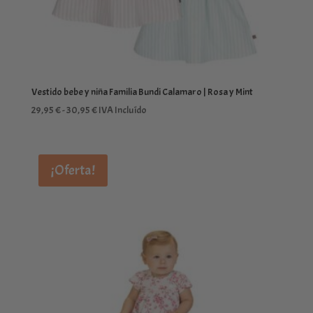
Vestido bebe y niña Familia Bundi Calamaro | Rosa y Mint
Rango
29,95
€
-
30,95
€
IVA Incluído
de
precios:
desde
¡Oferta!
29,95 €
hasta
30,95 €