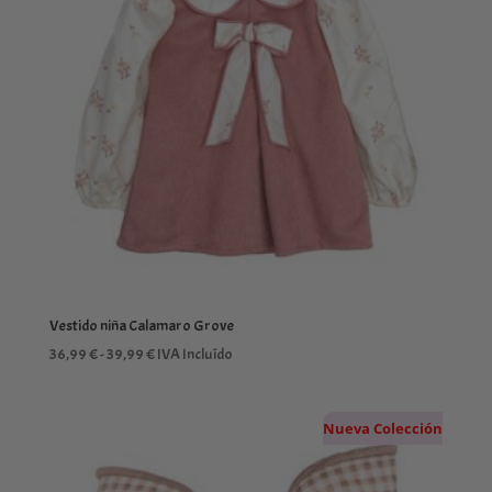
Vestido niña Calamaro Grove
Rango
36,99
€
-
39,99
€
IVA Incluído
de
precios:
Nueva Colección
desde
36,99 €
hasta