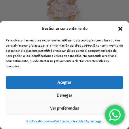
Gestionar consentimiento
Para ofrecer las mejores experiencias, utilizamos tecnologías como las cookies
Vestido bebe blanco con motivo floral MILON
para almacenar y/o acceder a la información del dispositivo. El consentimiento de
El
El
29,95
€
21,99
€
IVA Incluído
estas tecnologías nos permitirá procesar datos como el comportamiento de
precio
precio
navegación o las identificaciones únicas en este sitio. No consentir o retirar el
consentimiento, puede afectar negativamente a ciertas características y
original
actual
funciones.
era:
es:
¡Oferta!
29,95 €.
21,99 €.
Aceptar
Denegar
Ver preferencias
Política de cookies
Política de privacidad
Aviso Legal