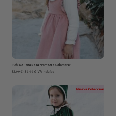
Pichi De Pana Rosa “Pampero Calamaro”
Rango
32,99
€
-
39,99
€
IVA Incluído
de
precios:
Nueva Colección
desde
32,99 €
hasta
39,99 €