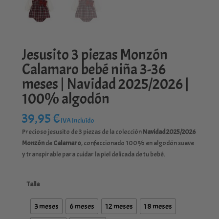
Jesusito 3 piezas Monzón
Calamaro bebé niña 3-36
meses | Navidad 2025/2026 |
100% algodón
39,95
€
IVA Incluído
Precioso jesusito de 3 piezas de la colección
Navidad 2025/2026
Monzón
de
Calamaro
, confeccionado 100% en algodón suave
y transpirable para cuidar la piel delicada de tu bebé.
Talla
3 meses
6 meses
12 meses
18 meses