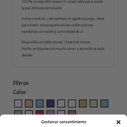
100% en algodón suave y transpirable para cuidar
la piel delicada de tu bebé.
Incluye vestido, cubrepañal y braguita a juego, ideal
para vestir a tu pequeña en las celebraciones
navideñas con estilo y comodidad 🎄👶.
Disponible en tallas desde 1 hasta 36 meses.
Hecho en España con mucho amor y atención a cada
detalle.
FIltros
Color
Gestionar consentimiento