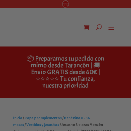
📦 Preparamos tu pedido con
mimo desde Tarancón | 🚚
Envío GRATIS desde 60€ |
⭐⭐⭐⭐⭐ Tu confianza,
nuestra prioridad
Inicio
/
Ropa y complementos
/
Bebé niña 0 - 36
meses
/
Vestidos y jesusitos
/ Jesusito 3 piezas Monzón