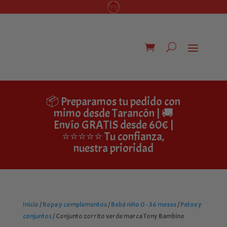
📦 Preparamos tu pedido con
mimo desde Tarancón | 🚚
Envío GRATIS desde 60€ |
⭐⭐⭐⭐⭐ Tu confianza,
nuestra prioridad
Inicio
/
Ropa y complementos
/
Bebé niño 0 - 36 meses
/
Petos y
conjuntos
/ Conjunto zorrito verde marca Tony Bambino