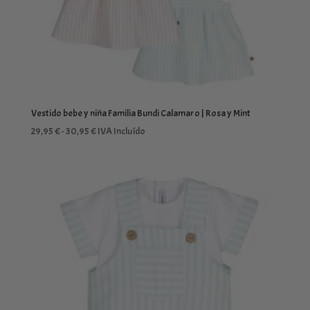
Vestido bebe y niña Familia Bundi Calamaro | Rosa y Mint
Rango
29,95
€
-
30,95
€
IVA Incluído
de
precios:
desde
29,95 €
hasta
30,95 €