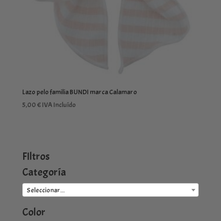
Lazo pelo familia BUNDI marca Calamaro
5,00
€
IVA Incluído
FIltros
Categoría
Seleccionar...
Color