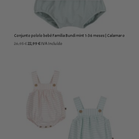
Conjunto pololo bebé Familia Bundi mint 1-36 meses | Calamaro
El
El
26,95
€
22,99
€
IVA Incluído
precio
precio
original
actual
era:
es:
26,95 €.
22,99 €.