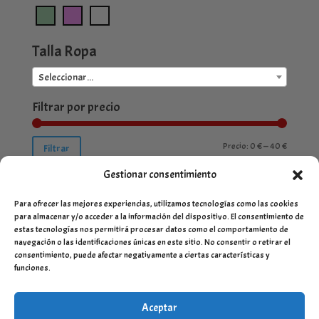
Talla Ropa
Seleccionar...
Filtrar por precio
Precio
Precio
Precio:
0 €
—
40 €
Filtrar
mínimo
máximo
Gestionar consentimiento
Para ofrecer las mejores experiencias, utilizamos tecnologías como las cookies
para almacenar y/o acceder a la información del dispositivo. El consentimiento de
estas tecnologías nos permitirá procesar datos como el comportamiento de
navegación o las identificaciones únicas en este sitio. No consentir o retirar el
consentimiento, puede afectar negativamente a ciertas características y
funciones.
Aceptar