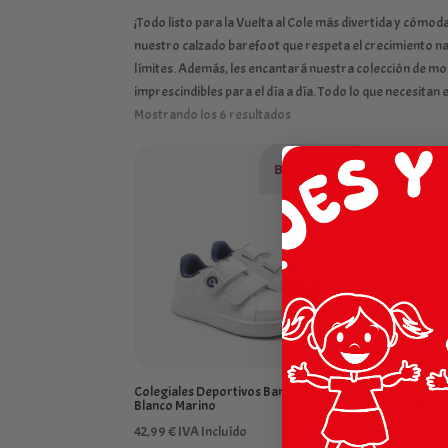
¡Todo listo para la Vuelta al Cole más divertida y cómo
nuestro calzado barefoot que respeta el crecimiento na
límites. Además, les encantará nuestra colección de mo
imprescindibles para el día a día. Todo lo que necesitan 
Mostrando los 6 resultados
BAREFOOT
Colegiales Deportivos Barefoot Goflex
Cole
Blanco Marino
Blan
42,99
€
IVA Incluído
42,9