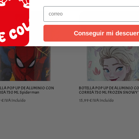
Email
Conseguir mi descue
LLA POP UP DE ALUMINIO CON
BOTELLA POP UP DE ALUMINIO C
EA 730 ML Spiderman
CORREA 730 ML FROZEN SNOWY 
9
€
IVA Incluído
15,99
€
IVA Incluído