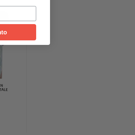
nto
ON
TALE