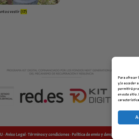
ntos vestir
(17)
Para ofrecer 
y/o acceder a
permitirá pro
en este sitio
característica
A
LU
-
Aviso Legal
-
Términos y condiciones
-
Política de envio y devoluciones