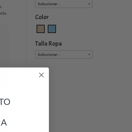
Seleccionar...
o.
tilo.
Color
Talla Ropa
Seleccionar...
TO
RA