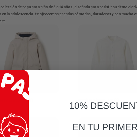
lección de ropa para niño de 3 a 14 años , diseñada para resistir su ritmo diari
os en la adolescencia , te ofrecemos prendas cómodas , duraderas y con mucho es
ort.
gos y Chaquetas
(6)
Camisas y bermudas
(4)
10% DESCUEN
EN TU PRIME