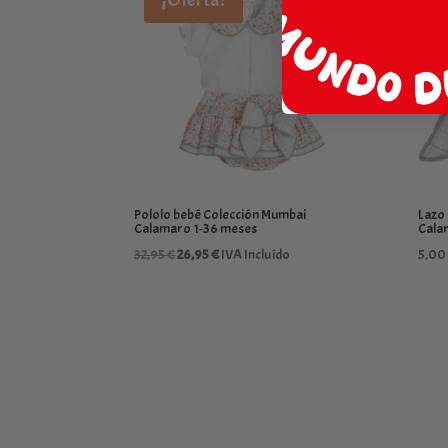
Pololo bebé Colección Mumbai
Lazo 
Calamaro 1-36 meses
Cala
El
El
32,95
€
26,95
€
IVA Incluído
5,00
precio
precio
original
actual
era:
es:
32,95 €.
26,95 €.