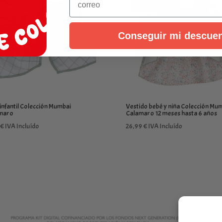
21,99 €
hasta
26,95 €
Conseguir mi descue
infantil Colección Mumbai
Vestido bebé y niña Colección Mu
maro
Calamaro 12 meses hasta 6 años
€
IVA Incluído
26,99
€
IVA Incluído