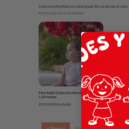
Colección Mumbai con estampado flores donde el color p
Mostrando los 6 resultados
Peto bebé Colección Mumbai Calamaro
Peto
1-24 meses
1-36
23,50
€
IVA Incluído
20,9
¡Oferta!