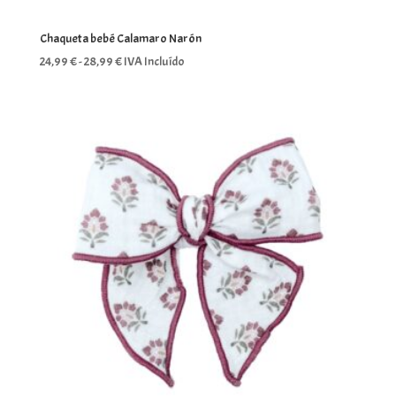
Chaqueta bebé Calamaro Narón
Rango
24,99
€
-
28,99
€
IVA Incluído
de
precios:
desde
24,99 €
hasta
28,99 €