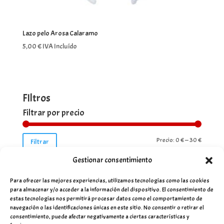
Lazo pelo Arosa Calaramo
5,00
€
IVA Incluído
FIltros
Filtrar por precio
Precio
Precio
Precio:
0 €
—
30 €
Filtrar
mínimo
máximo
Gestionar consentimiento
Para ofrecer las mejores experiencias, utilizamos tecnologías como las cookies
para almacenar y/o acceder a la información del dispositivo. El consentimiento de
estas tecnologías nos permitirá procesar datos como el comportamiento de
navegación o las identificaciones únicas en este sitio. No consentir o retirar el
consentimiento, puede afectar negativamente a ciertas características y