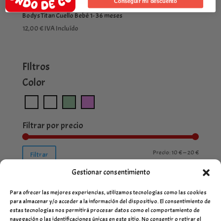
Conseguir mi descuento
Bodys Titan Cuello Bebé 1- 36 meses
12,00
€
IVA Incluído
FIltros
Color
Filtrar por precio
Precio
Precio
Precio:
10 €
—
20 €
Filtrar
mínimo
máximo
Gestionar consentimiento
Para ofrecer las mejores experiencias, utilizamos tecnologías como las cookies
para almacenar y/o acceder a la información del dispositivo. El consentimiento de
estas tecnologías nos permitirá procesar datos como el comportamiento de
navegación o las identificaciones únicas en este sitio. No consentir o retirar el