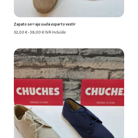
Zapato serraje suela esparto vestir
Rango
32,00
€
-
38,00
€
IVA Incluído
de
precios:
desde
32,00 €
hasta
38,00 €