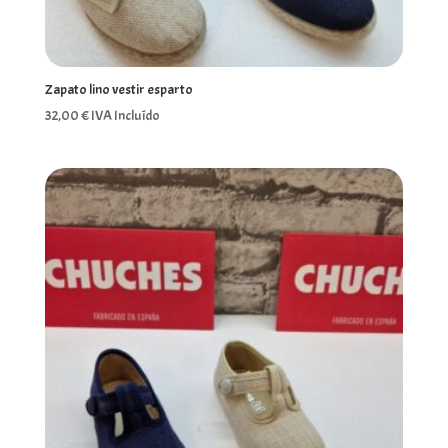
Zapato lino vestir esparto
32,00
€
IVA Incluído