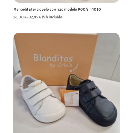
Mercedita terciopelo con lazo modelo 900/sin 1010
Rango
26,00
€
-
32,95
€
IVA Incluído
de
precios:
desde
26,00 €
hasta
32,95 €