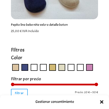
Pepito lino bebe niño velcro detalle boton
25,00
€
IVA Incluído
FIltros
Color
Filtrar por precio
Precio
Precio
Precio:
20 €
—
50 €
Filtrar
mínimo
máximo
Gestionar consentimiento