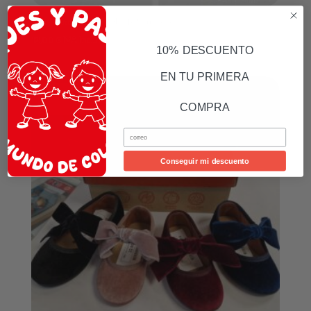
Bodys Titan Cuello Bebé 1- 36 meses
12,00
€
IVA Incluído
10% DESCUENTO
EN TU PRIMERA
¡Oferta!
COMPRA
Email
Conseguir mi descuento