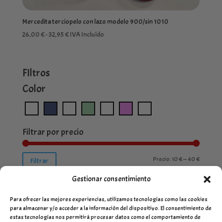
Mercedita terciopelo con lazo modelo 900/sin 1010
Rango
26,00
€
-
32,95
€
IVA Incluído
de
precios:
desde
FIltros
26,00 €
Color
hasta
32,95 €
Filtrar por precio
Precio
Precio
Precio:
10 €
—
40 €
Filtrar
mínimo
máximo
Gestionar consentimiento
Para ofrecer las mejores experiencias, utilizamos tecnologías como las cookies
para almacenar y/o acceder a la información del dispositivo. El consentimiento de
estas tecnologías nos permitirá procesar datos como el comportamiento de