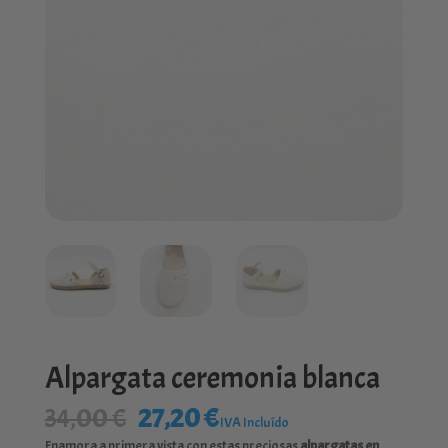
Alpargata ceremonia blanca
El
El
34,00
€
27,20
€
IVA Incluído
precio
precio
Enamora a primera vista con estas preciosas
alpargatas en