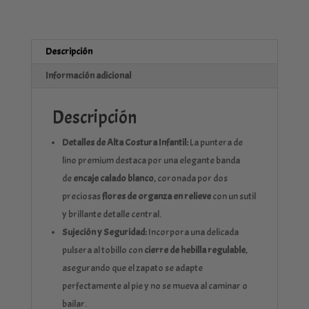
Descripción
Información adicional
Descripción
Detalles de Alta Costura Infantil:
La puntera de
lino premium destaca por una elegante banda
de
encaje calado blanco
, coronada por dos
preciosas
flores de organza en relieve
con un sutil
y brillante detalle central.
Sujeción y Seguridad:
Incorpora una delicada
pulsera al tobillo con
cierre de hebilla regulable
,
asegurando que el zapato se adapte
perfectamente al pie y no se mueva al caminar o
bailar.