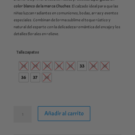
original
actual
color blanco de la marca Chuches
. El calzado ideal para que las
era:
es:
niñas luzcan radiantes en comuniones, bodas, arras y eventos
34,00 €.
27,20 €.
especiales. Combinan de forma sublime el toque rústico y
natural del esparto con la delicadeza romántica del encaje y los
detalles florales en relieve.
Talla zapatos
28
29
30
31
32
33
34
35
36
37
38
Alpargata
Añadir al carrito
ceremonia
blanca
cantidad