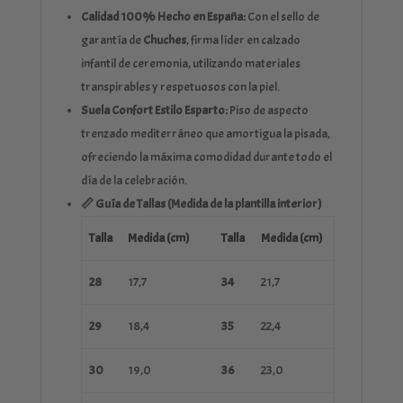
Calidad 100% Hecho en España:
Con el sello de
garantía de
Chuches
, firma líder en calzado
infantil de ceremonia, utilizando materiales
transpirables y respetuosos con la piel.
Suela Confort Estilo Esparto:
Piso de aspecto
trenzado mediterráneo que amortigua la pisada,
ofreciendo la máxima comodidad durante todo el
día de la celebración.
📏 Guía de Tallas (Medida de la plantilla interior)
Talla
Medida (cm)
Talla
Medida (cm)
28
17,7
34
21,7
29
18,4
35
22,4
30
19,0
36
23,0