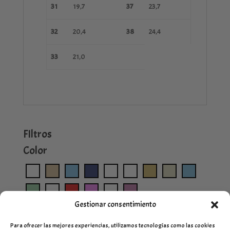
31
19,7
37
23,7
32
20,4
38
24,4
33
21,0
FIltros
Color
Gestionar consentimiento
Para ofrecer las mejores experiencias, utilizamos tecnologías como las cookies