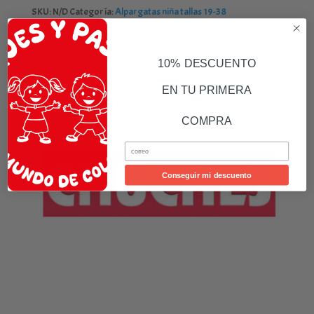
SKU:
N/D
Categoría:
Alpargatas niña tallas 19-38
Marca:
Chuches
10% DESCUENTO
EN TU PRIMERA
COMPRA
Email
Conseguir mi descuento