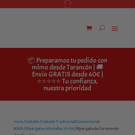
📦 Preparamos tu pedido con
mimo desde Tarancón | 🚚
Envío GRATIS desde 60€ |
⭐⭐⭐⭐⭐ Tu confianza,
nuestra prioridad
Inicio
/
Calzado
/
Calzado Tradicional/Convencional
NIÑA
/
Alpargatas niña tallas 19-38
/ Alpargata de Ceremonia