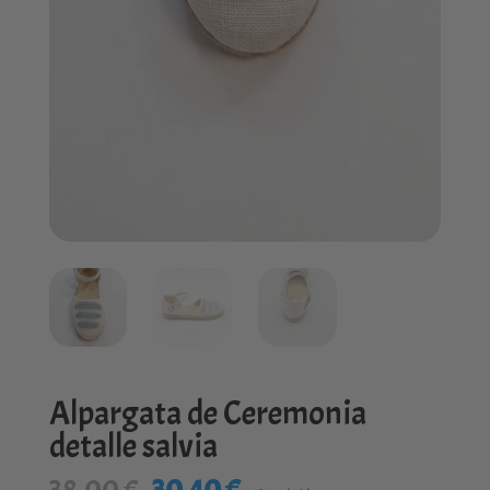
Alpargata de Ceremonia
detalle salvia
El
El