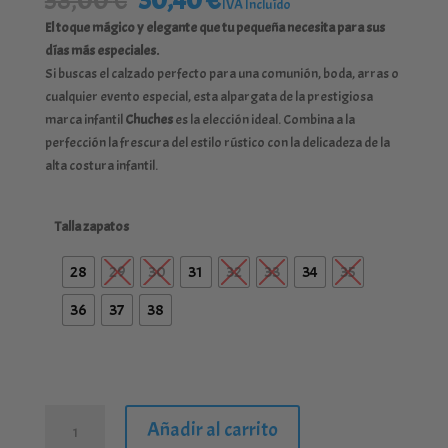
38,00
€
30,40
€
IVA Incluído
precio
precio
El toque mágico y elegante que tu pequeña necesita para sus
original
actual
días más especiales.
era:
es:
Si buscas el calzado perfecto para una comunión, boda, arras o
38,00 €.
30,40 €.
cualquier evento especial, esta alpargata de la prestigiosa
marca infantil
Chuches
es la elección ideal. Combina a la
perfección la frescura del estilo rústico con la delicadeza de la
alta costura infantil.
Talla zapatos
28
29
30
31
32
33
34
35
36
37
38
Alpargata
Añadir al carrito
de