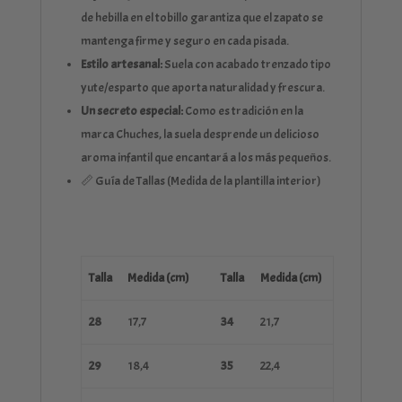
de hebilla en el tobillo garantiza que el zapato se
mantenga firme y seguro en cada pisada.
Estilo artesanal:
Suela con acabado trenzado tipo
yute/esparto que aporta naturalidad y frescura.
Un secreto especial:
Como es tradición en la
marca Chuches, la suela desprende un delicioso
aroma infantil que encantará a los más pequeños.
📏 Guía de Tallas (Medida de la plantilla interior)
Talla
Medida (cm)
Talla
Medida (cm)
28
17,7
34
21,7
29
18,4
35
22,4