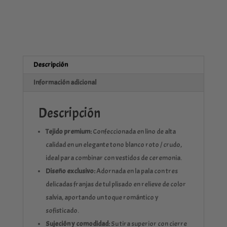
Descripción
Información adicional
Descripción
Tejido premium:
Confeccionada en lino de alta
calidad en un elegante tono blanco roto / crudo,
ideal para combinar con vestidos de ceremonia.
Diseño exclusivo:
Adornada en la pala con tres
delicadas franjas de tul plisado en relieve de color
salvia, aportando un toque romántico y
sofisticado.
Sujeción y comodidad:
Su tira superior con cierre