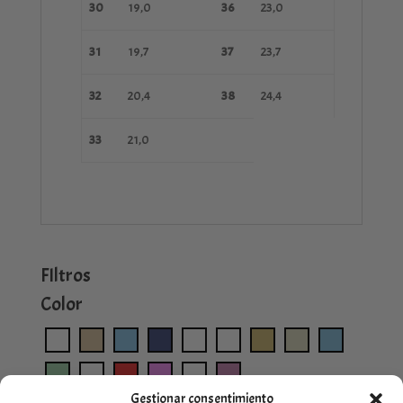
30
19,0
36
23,0
31
19,7
37
23,7
32
20,4
38
24,4
33
21,0
FIltros
Color
Gestionar consentimiento