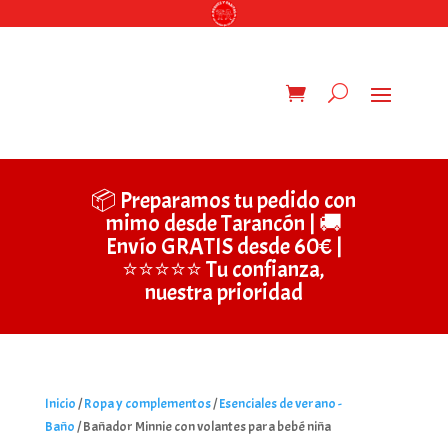
📦 Preparamos tu pedido con
mimo desde Tarancón | 🚚
Envío GRATIS desde 60€ |
⭐⭐⭐⭐⭐ Tu confianza,
nuestra prioridad
Inicio
/
Ropa y complementos
/
Esenciales de verano -
Baño
/ Bañador Minnie con volantes para bebé niña