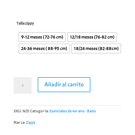
Talla zippy
9-12 meses ( 72-76 cm)
12/18 meses (76-82 cm)
24-36 meses ( 88-95 cm)
18/24 meses (82-88cm)
Bañador
Añadir al carrito
Minnie
con
volantes
para
SKU:
N/D
Categoría:
Esenciales de verano - Baño
bebé
niña
Marca:
Zippy
cantidad