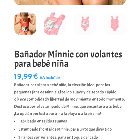
Bañador Minnie con volantes
para bebé niña
19,99
€
IVA Incluído
Bañador coral para bebé niña, la elección ideal para las
pequeñas fans de Minnie. El tejido suave y de secado rápido
ofrece comodidad y libertad de movimiento en todo momento.
Destaca por el estampado de Minnie, que encantará a tu bebé.
¡La opción perfecta para ir a la playa o a la piscina!
Fabricado en tejidos suaves
Estampado frontal de Minnie, para un toque divertido
Tirantes con volantes, para un toque delicado