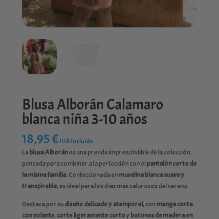
Blusa Alborán Calamaro
blanca niña 3-10 años
18,95
€
IVA Incluído
La
blusa Alborán
es una prenda imprescindible de la colección,
pensada para combinar a la perfección con el
pantalón corto de
la misma familia
. Confeccionada en
muselina blanca suave y
transpirable
, es ideal para los días más calurosos del verano.
Destaca por su
diseño delicado y atemporal
, con
manga corta
con volante
,
corte ligeramente corto
y
botones de madera en