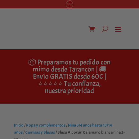
📦 Preparamos tu pedido con
mimo desde Tarancón | 🚚
Envío GRATIS desde 60€ |
⭐⭐⭐⭐⭐ Tu confianza,
nuestra prioridad
Inicio
/
Ropa y complementos
/
Niña 3/4 años hasta 13/14
años
/
Camisas y Blusas
/ Blusa Alborán Calamaro blanca niña 3-