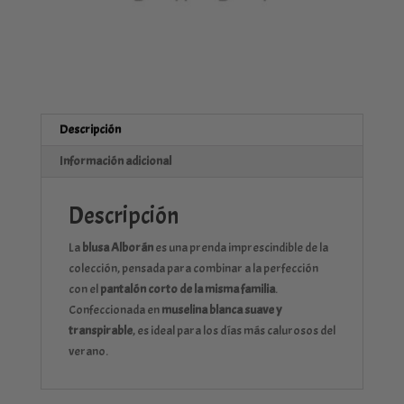
Descripción
Información adicional
Descripción
La
blusa Alborán
es una prenda imprescindible de la
colección, pensada para combinar a la perfección
con el
pantalón corto de la misma familia
.
Confeccionada en
muselina blanca suave y
transpirable
, es ideal para los días más calurosos del
verano.