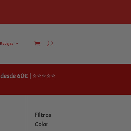
Rebajas
IS desde 60€ | ⭐⭐⭐⭐⭐
FIltros
Color