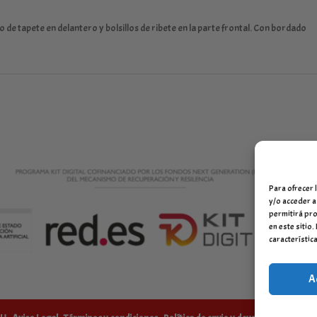
 de tapete en delantero y bolsillos de ribete en la parte frontal. Con bordado
Para ofrecer 
y/o acceder a
permitirá pro
en este sitio
característica
A