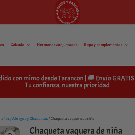
es
Calzado
Hermanos conjuntados
Ropa y complementos
dido con mimo desde Tarancón | 🚚 Envío GRAT
Tu confianza, nuestra prioridad
4 años
/
Abrigos y Chaquetas
/ Chaqueta vaquera de niña
Chaqueta vaquera de niña