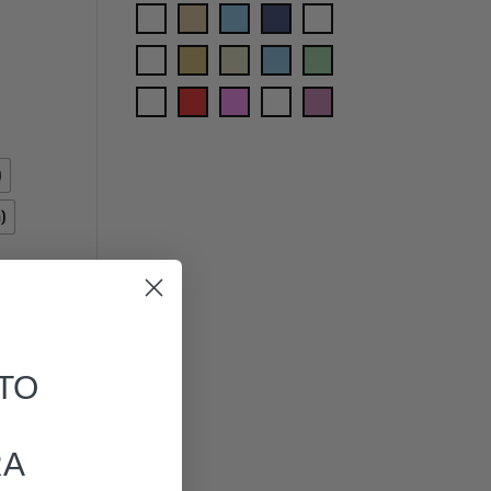
)
)
TO
RA