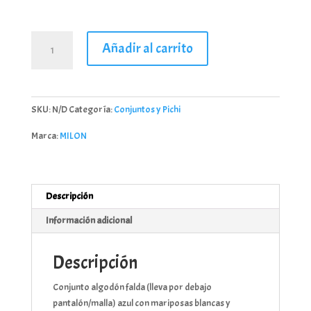
Conjunto
Añadir al carrito
falda
y
camiseta
mariposa
SKU:
N/D
Categoría:
Conjuntos y Pichi
azul
Milon
Marca:
MILON
cantidad
Descripción
Información adicional
Descripción
Conjunto algodón falda (lleva por debajo
pantalón/malla) azul con mariposas blancas y