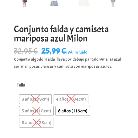
Conjunto falda y camiseta
mariposa azul Milon
El
El
32,95
€
25,99
€
IVA Incluído
precio
precio
Conjunto algodón falda (lleva por debajo pantalón/malla) azul
original
actual
con mariposas blancas y camiseta con mariposas azules.
era:
es:
32,95 €.
25,99 €.
Talla
3 años (98cm)
4 años (104cm)
5 años (110cm)
6 años (116cm)
8 años (128cm)