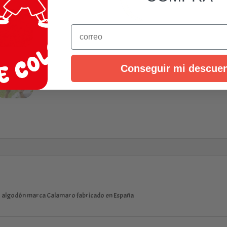
Email
Conseguir mi descue
% algodón marca Calamaro fabricado en España