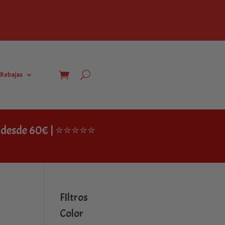
Rebajas
IS desde 60€ | ⭐⭐⭐⭐⭐
FIltros
Color