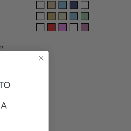
m)
TO
RA