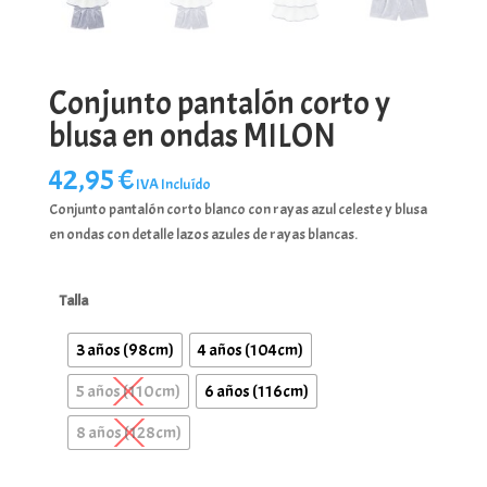
Conjunto pantalón corto y
blusa en ondas MILON
42,95
€
IVA Incluído
Conjunto pantalón corto blanco con rayas azul celeste y blusa
en ondas con detalle lazos azules de rayas blancas.
Talla
3 años (98cm)
4 años (104cm)
5 años (110cm)
6 años (116cm)
8 años (128cm)