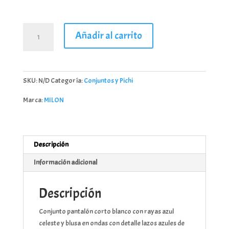
Conjunto
Añadir al carrito
pantalón
corto
y
blusa
SKU:
N/D
Categoría:
Conjuntos y Pichi
en
ondas
Marca:
MILON
MILON
cantidad
Descripción
Información adicional
Descripción
Conjunto pantalón corto blanco con rayas azul
celeste y blusa en ondas con detalle lazos azules de