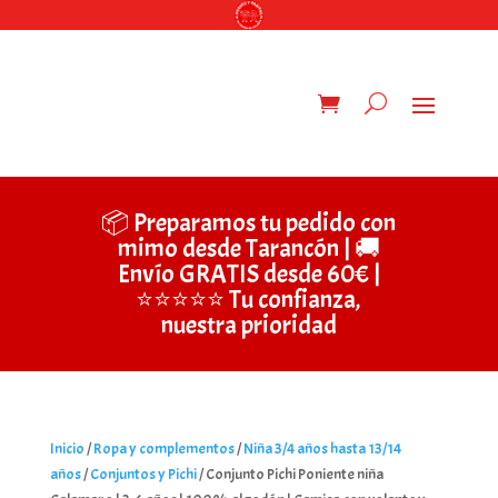
📦 Preparamos tu pedido con
mimo desde Tarancón | 🚚
Envío GRATIS desde 60€ |
⭐⭐⭐⭐⭐ Tu confianza,
nuestra prioridad
Inicio
/
Ropa y complementos
/
Niña 3/4 años hasta 13/14
años
/
Conjuntos y Pichi
/ Conjunto Pichi Poniente niña