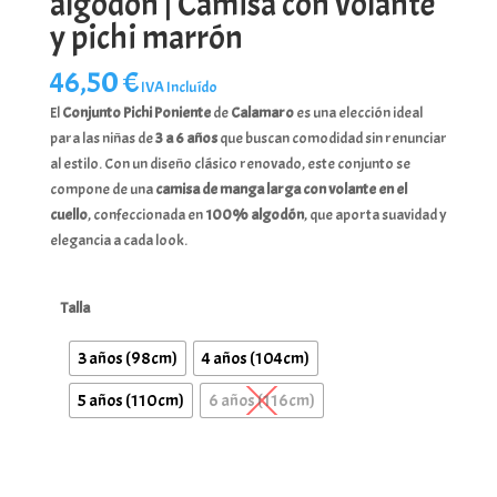
algodón | Camisa con volante
y pichi marrón
46,50
€
IVA Incluído
El
Conjunto Pichi Poniente
de
Calamaro
es una elección ideal
para las niñas de
3 a 6 años
que buscan comodidad sin renunciar
al estilo. Con un diseño clásico renovado, este conjunto se
compone de una
camisa de manga larga con volante en el
cuello
, confeccionada en
100% algodón
, que aporta suavidad y
elegancia a cada look.
Talla
3 años (98cm)
4 años (104cm)
5 años (110cm)
6 años (116cm)