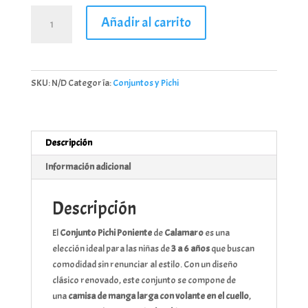
Conjunto
Añadir al carrito
Pichi
Poniente
niña
Calamaro
SKU:
N/D
Categoría:
Conjuntos y Pichi
|
3-
6
años
Descripción
|
Información adicional
100%
algodón
|
Descripción
Camisa
El
Conjunto Pichi Poniente
de
Calamaro
es una
con
elección ideal para las niñas de
3 a 6 años
que buscan
volante
comodidad sin renunciar al estilo. Con un diseño
y
clásico renovado, este conjunto se compone de
pichi
una
camisa de manga larga con volante en el cuello
,
marrón