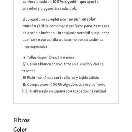
confeccionada en
100% algodón
, que aporta
cantidad
suavidad y elegancia a cada look.
El conjunto se completa con un
pichi en color
marrón
, fácil de combinar y perfecto para los meses
de otoño e invierno. Un conjunto versátil que puedes
usar tanto para el día a día como para ocasiones
más especiales.
👧 Tallas disponibles: 3 a 6 años
👗 Camisa blanca con volante en el cuello y cierre
trasero
🟤 Pichi marrón de corte clásico y tejido cálido
🧵 Composición: 100% algodón, suave y cómodo
🇪🇸 Fabricado en España con acabados de calidad
FIltros
Color