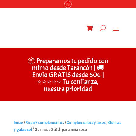
📦 Preparamos tu pedido con
mimo desde Tarancón | 🚚
Envío GRATIS desde 60€ |
⭐⭐⭐⭐⭐ Tu confianza,
nuestra prioridad
Inicio
/
Ropa y complementos
/
Complementos y lazos
/
Gorras
y gafas sol
/ Gorra de Stitch para niña rosa