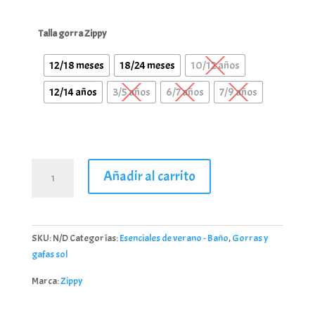
Talla gorra Zippy
12/18 meses
18/24 meses
10/12 años
12/14 años
3/5 años
6/7 años
7/9 años
Gorra
Añadir al carrito
de
Stitch
para
niña
SKU:
N/D
Categorías:
Esenciales de verano - Baño
,
Gorras y
rosa
gafas sol
cantidad
Marca:
Zippy