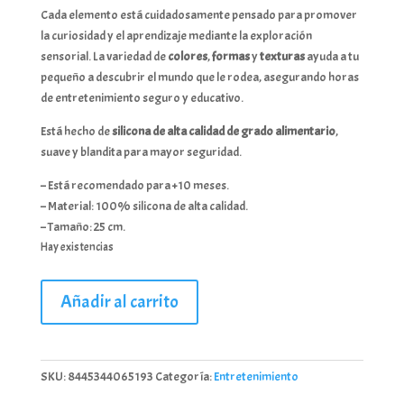
Cada elemento está cuidadosamente pensado para promover
la curiosidad y el aprendizaje mediante la exploración
sensorial. La variedad de
colores
,
formas
y
texturas
ayuda a tu
pequeño a descubrir el mundo que le rodea, asegurando horas
de entretenimiento seguro y educativo.
Está hecho de
silicona de alta calidad de grado alimentario
,
suave y blandita para mayor seguridad.
– Está recomendado para +10 meses.
– Material: 100% silicona de alta calidad.
– Tamaño: 25 cm.
Hay existencias
KIOKIDS
Añadir al carrito
JUGUETE
DE
ESTIMULACION
SILICONA
SKU:
8445344065193
Categoría:
Entretenimiento
cantidad