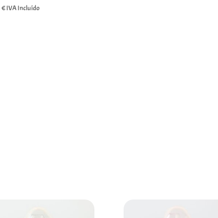
9
€
IVA Incluído