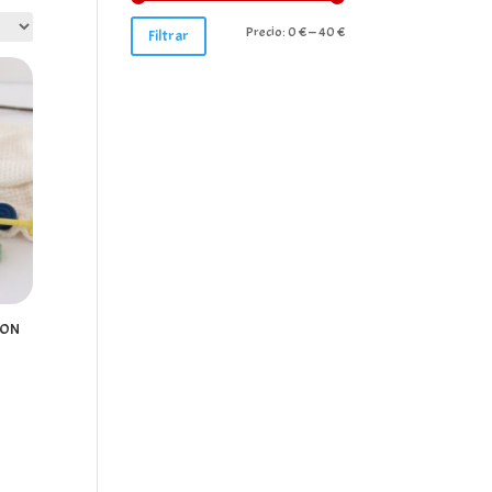
Precio
Precio
Precio:
0 €
—
40 €
Filtrar
mínimo
máximo
ION