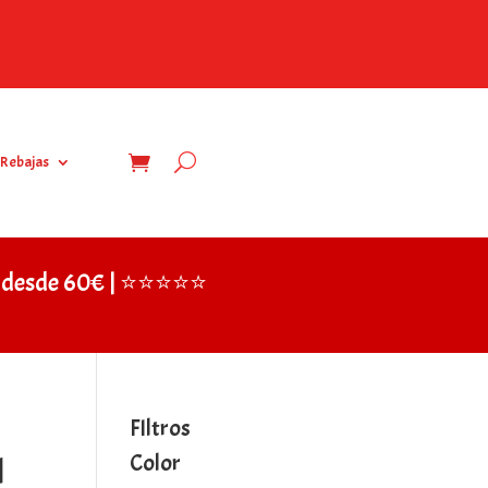
Rebajas
IS desde 60€ | ⭐⭐⭐⭐⭐
FIltros
Color
l