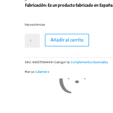
Fabricación: Es un producto fabricado en España
Hay existencias
Perfume
Añadir al carrito
Calamaro
Baby
50ml
Bebe/Niño/Niña
SKU:
843575844941
Categoría:
Complementos Esenciales
cantidad
Marca:
Calamaro