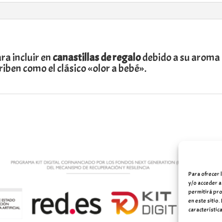
ra incluir en
canastillas de regalo
debido a su aroma
iben como el clásico «olor a bebé».
Para ofrecer 
y/o acceder a
permitirá pro
en este sitio
característica