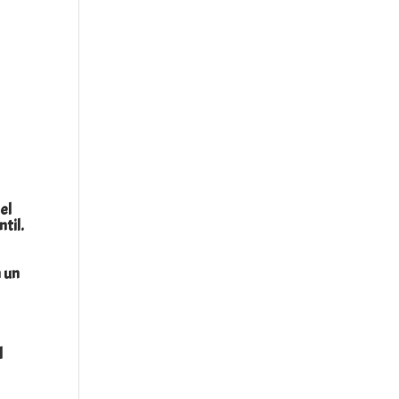
el
ntil.
 un
l