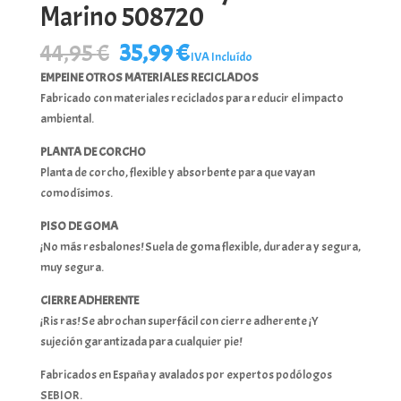
Marino 508720
El
El
44,95
€
35,99
€
IVA Incluído
precio
precio
EMPEINE OTROS MATERIALES RECICLADOS
original
actual
Fabricado con materiales reciclados para reducir el impacto
era:
es:
ambiental.
44,95 €.
35,99 €.
PLANTA DE CORCHO
Planta de corcho, flexible y absorbente para que vayan
comodísimos.
PISO DE GOMA
¡No más resbalones! Suela de goma flexible, duradera y segura,
muy segura.
CIERRE ADHERENTE
¡Ris ras! Se abrochan superfácil con cierre adherente ¡Y
sujeción garantizada para cualquier pie!
Fabricados en España y avalados por expertos podólogos
SEBIOR.