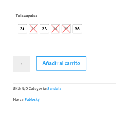
Talla zapatos
31
32
33
34
35
36
Sandalia
Añadir al carrito
Pablosky
Azul
Marino
508720
SKU:
N/D
Categoría:
Sandalia
cantidad
Marca:
Pablosky