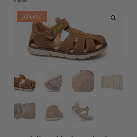
518083
¡Oferta!