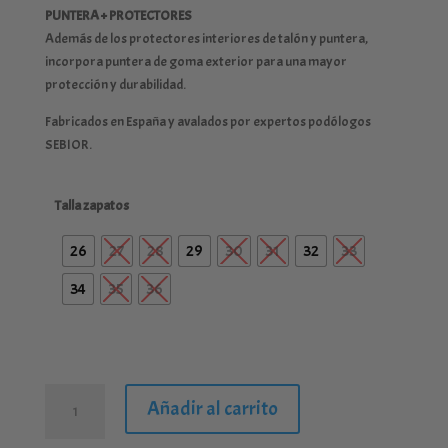
PUNTERA + PROTECTORES
Además de los protectores interiores de talón y puntera,
incorpora puntera de goma exterior para una mayor
protección y durabilidad.
Fabricados en España y avalados por expertos podólogos
SEBIOR.
Talla zapatos
26
27
28
29
30
31
32
33
34
35
36
Sandalia
Añadir al carrito
Pablosky
Nobuck-