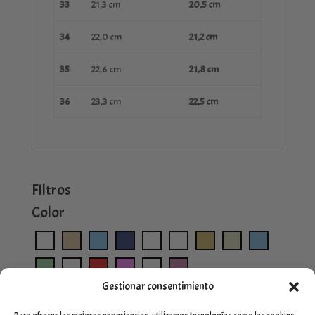
33
21,3 cm
20,5 cm
34
22,0 cm
21,2 cm
35
22,6 cm
21,8 cm
36
23,3 cm
22,5 cm
FIltros
Color
Gestionar consentimiento