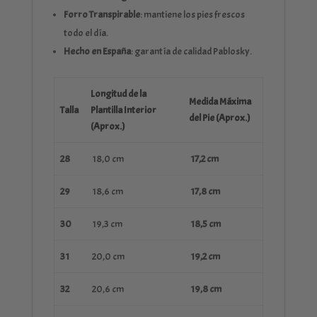
Forro Transpirable
: mantiene los pies frescos
todo el día.
Hecho en España
: garantía de calidad Pablosky.
Longitud de la
Medida Máxima
Talla
Plantilla Interior
del Pie (Aprox.)
(Aprox.)
28
18,0 cm
17,2 cm
29
18,6 cm
17,8 cm
30
19,3 cm
18,5 cm
31
20,0 cm
19,2 cm
32
20,6 cm
19,8 cm