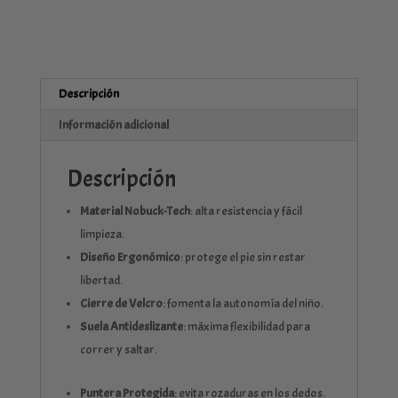
Descripción
Información adicional
Descripción
Material Nobuck-Tech
: alta resistencia y fácil
limpieza.
Diseño Ergonómico
: protege el pie sin restar
libertad.
Cierre de Velcro
: fomenta la autonomía del niño.
Suela Antideslizante
: máxima flexibilidad para
correr y saltar.
Puntera Protegida
: evita rozaduras en los dedos.