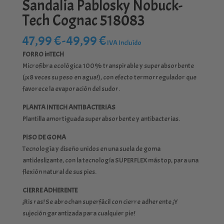
Sandalia Pablosky Nobuck-
Tech Cognac 518083
Rango
47,99
€
-
49,99
€
IVA Incluído
de
FORRO inTECH
precios:
Microfibra ecológica 100% transpirable y superabsorbente
desde
(¡x8 veces su peso en agua!), con efecto termorregulador que
47,99 €
favorece la evaporación del sudor.
hasta
49,99 €
PLANTA INTECH ANTIBACTERIAS
Plantilla amortiguada superabsorbente y antibacterias.
PISO DE GOMA
Tecnología y diseño unidos en una suela de goma
antideslizante, con la tecnología SUPERFLEX más top, para una
flexión natural de sus pies.
CIERRE ADHERENTE
¡Ris ras! Se abrochan superfácil con cierre adherente ¡Y
sujeción garantizada para cualquier pie!