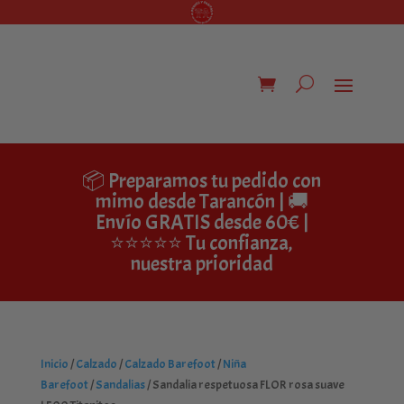
📦 Preparamos tu pedido con
mimo desde Tarancón | 🚚
Envío GRATIS desde 60€ |
⭐⭐⭐⭐⭐ Tu confianza,
nuestra prioridad
Inicio
/
Calzado
/
Calzado Barefoot
/
Niña
Barefoot
/
Sandalias
/ Sandalia respetuosa FLOR rosa suave