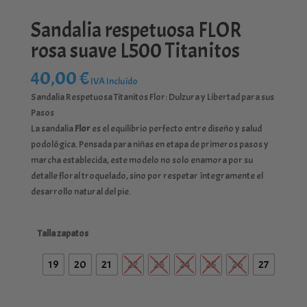
Sandalia respetuosa FLOR
rosa suave L500 Titanitos
40,00
€
IVA Incluído
Sandalia Respetuosa Titanitos Flor: Dulzura y Libertad para sus
Pasos
La sandalia
Flor
es el equilibrio perfecto entre diseño y salud
podológica. Pensada para niñas en etapa de primeros pasos y
marcha establecida, este modelo no solo enamora por su
detalle floral troquelado, sino por respetar íntegramente el
desarrollo natural del pie.
Talla zapatos
19
20
21
22
23
24
25
26
27