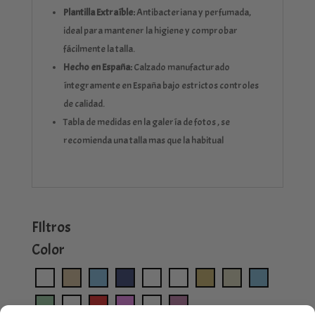
Plantilla Extraíble:
Antibacteriana y perfumada,
ideal para mantener la higiene y comprobar
fácilmente la talla.
Hecho en España:
Calzado manufacturado
íntegramente en España bajo estrictos controles
de calidad.
Tabla de medidas en la galería de fotos , se
recomienda una talla mas que la habitual
FIltros
Color