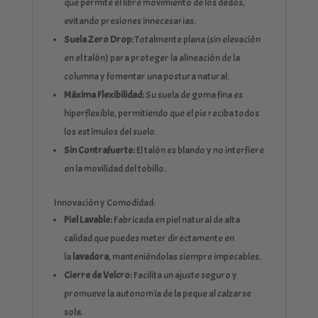
que permite el libre movimiento de los dedos,
evitando presiones innecesarias.
Suela Zero Drop:
Totalmente plana (sin elevación
en el talón) para proteger la alineación de la
columna y fomentar una postura natural.
Máxima Flexibilidad:
Su suela de goma fina es
hiperflexible, permitiendo que el pie reciba todos
los estímulos del suelo.
Sin Contrafuerte:
El talón es blando y no interfiere
en la movilidad del tobillo.
Innovación y Comodidad:
Piel Lavable:
Fabricada en piel natural de alta
calidad que puedes meter directamente en
la
lavadora
, manteniéndolas siempre impecables.
Cierre de Velcro:
Facilita un ajuste seguro y
promueve la autonomía de la peque al calzarse
sola.