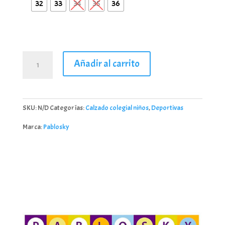
32
33
34
35
36
Deportivas
Añadir al carrito
Barefoot
ROSA
Pablosky
cantidad
SKU:
N/D
Categorías:
Calzado colegial niños
,
Deportivas
Marca:
Pablosky