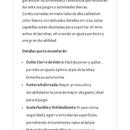
garantizar la comodidad y resistencia que necesitan
durante sus juegos y actividades diarias.
Confeccionadas en materiales de alta calidad en
color blanco con delicados detalles en rosa, estas
zapatillas están diseñadas para soportar el ritmo
activo de las niñas, ofreciendo un ajuste perfecto y
una gran durabilidad.
Detalles que te encantarán:
Doble Cierre de Velcro:
Fácil de poner y quitar,
permite un ajuste óptimo al pie de la niña y
fomenta su autonomía.
Puntera Reforzada:
Mayor protección y
durabilidad en la zona de mayor desgaste, ideal
para el juego.
Suela Flexible y Antideslizante:
Proporciona
seguridad y agarre en todas las superficies,
permitiendo el movimiento natural del pie.