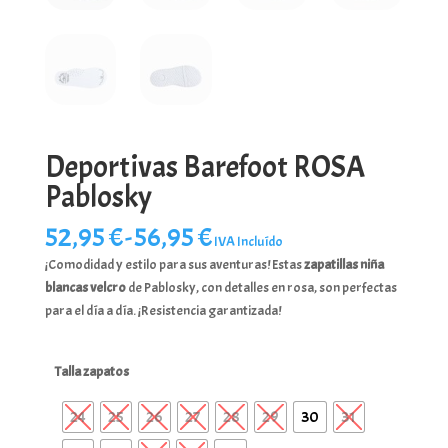
Deportivas Barefoot ROSA
Pablosky
Rango
52,95
€
-
56,95
€
IVA Incluído
de
¡Comodidad y estilo para sus aventuras! Estas
zapatillas niña
precios:
blancas velcro
de Pablosky, con detalles en rosa, son perfectas
desde
para el día a día. ¡Resistencia garantizada!
52,95 €
hasta
56,95 €
Talla zapatos
24
25
26
27
28
29
30
31