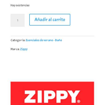
Hay existencias
Toalla
Añadir al carrito
Minnie
para
bebé
y
Categoría:
Esenciales de verano - Baño
niña
cantidad
Marca:
Zippy