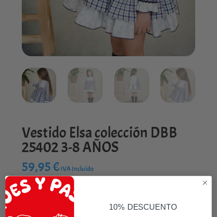
Vestido Elsa colección DBB
25402 3-8 AÑOS
59,95
€
IVA Incluído
Este encantador vestido de la marca ceremonia DBB
COLECCIÓN combina tonos suaves y estampados que evocan
un aire de elegancia infantil.
10% DESCUENTO