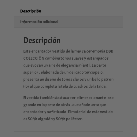
Descripción
Información adicional
Descripción
Este encantador vestido de la marca ceremonia DBB
COLECCIÓN combina tonos suaves y estampados
que evocan un aire de elegancia infantil. La parte
superior , elaborada de un delicado terciopelo ,
presenta un diseño de tonos claros y un bello patrón
floral que completa la tela de cuadros de la falda.
El vestido también destaca por el impresionante lazo
grande en la parte de atrás , que añade un toque
encantador y sofisticado. El material de este vestido
es 50% algodón y 50% poliéster.