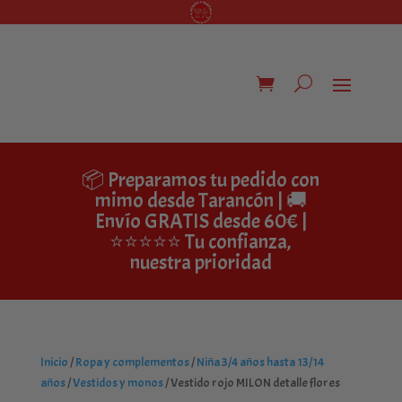
📦 Preparamos tu pedido con
mimo desde Tarancón | 🚚
Envío GRATIS desde 60€ |
⭐⭐⭐⭐⭐ Tu confianza,
nuestra prioridad
Inicio
/
Ropa y complementos
/
Niña 3/4 años hasta 13/14
años
/
Vestidos y monos
/ Vestido rojo MILON detalle flores