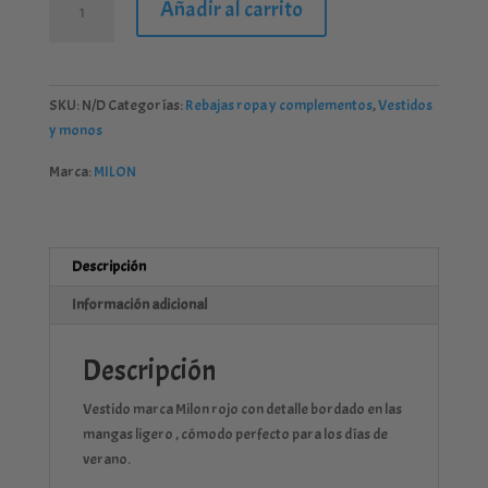
Añadir al carrito
rojo
MILON
detalle
flores
SKU:
N/D
Categorías:
Rebajas ropa y complementos
,
Vestidos
cantidad
y monos
Marca:
MILON
Descripción
Información adicional
Descripción
Vestido marca Milon rojo con detalle bordado en las
mangas ligero , cómodo perfecto para los días de
verano.