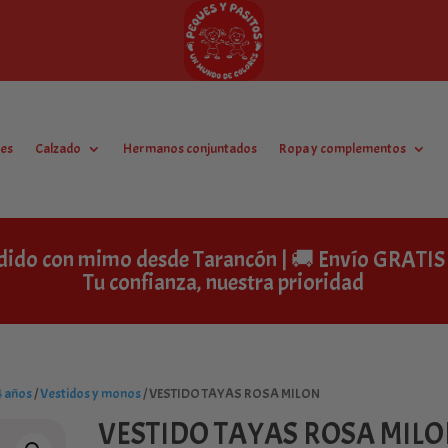
es
Calzado
Hermanos conjuntados
Ropa y complementos
dido con mimo desde Tarancón | 🚚 Envío GRAT
Tu confianza, nuestra prioridad
4 años
/
Vestidos y monos
/ VESTIDO TAYAS ROSA MILON
VESTIDO TAYAS ROSA MIL