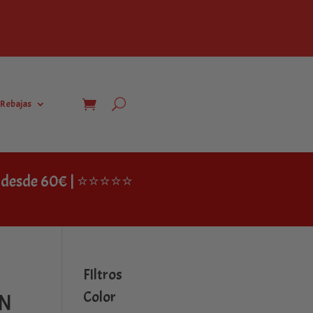
Rebajas
IS desde 60€ | ⭐⭐⭐⭐⭐
FIltros
Color
ON