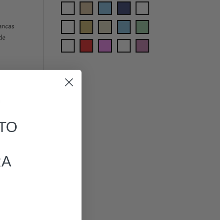
ancas
de
)
TO
RA