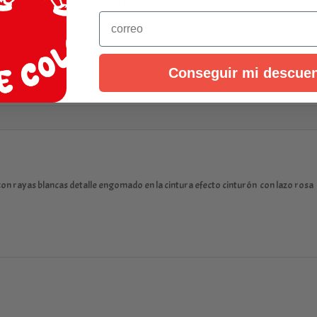
SKU:
N/D
Categorías:
Rebajas ropa y complementos
,
Vestidos
Email
monos
Marca:
MILON
Conseguir mi descue
n rayas blancas detalle engomado en la cintura efecto cinturón con lazo rosa