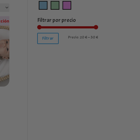
Filtrar por precio
cción
Precio
Precio
Precio:
20 €
—
30 €
Filtrar
mínimo
máximo