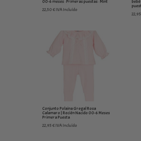
00-6 meses · Primeras puestas · Mint
bebé
puest
22,50
€
IVA Incluído
22,9
Conjunto Polaina Gregal Rosa
Calamaro | Recién Nacido 00-6 Meses
Primera Puesta
22,95
€
IVA Incluído