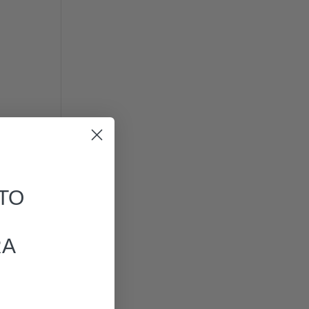
TO
RA