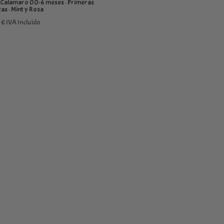
 Calamaro 00-6 meses · Primeras
as · Mint y Rosa
5
€
IVA Incluído