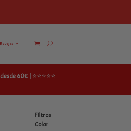
Rebajas
IS desde 60€ | ⭐⭐⭐⭐⭐
FIltros
Color