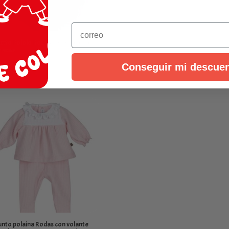
Email
unto Pololo Rodas bebé Calamaro
meses
0
€
IVA Incluído
Conseguir mi descue
nto polaina Rodas con volante