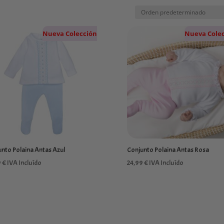
Nueva Colección
Nueva Cole
nto Polaina Antas Azul
Conjunto Polaina Antas Rosa
9
€
IVA Incluído
24,99
€
IVA Incluído