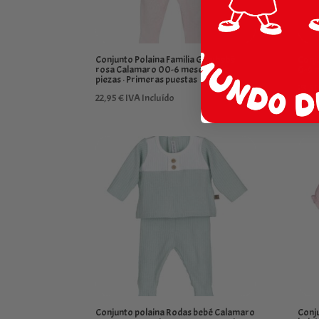
Conjunto Polaina Familia Goa bebé
Conj
rosa Calamaro 00-6 meses · Dos
0-6 
piezas · Primeras puestas
23,5
22,95
€
IVA Incluído
Conjunto polaina Rodas bebé Calamaro
Conju