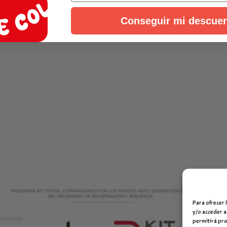
hasta
51,95 €
Conseguir mi descue
Para ofrecer 
y/o acceder a
permitirá pro