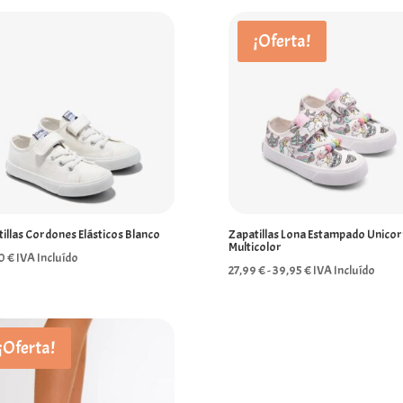
¡Oferta!
illas Cordones Elásticos Blanco
Zapatillas Lona Estampado Unicor
Multicolor
00
€
IVA Incluído
Rango
27,99
€
-
39,95
€
IVA Incluído
de
precios:
desde
¡Oferta!
27,99 €
hasta
39,95 €