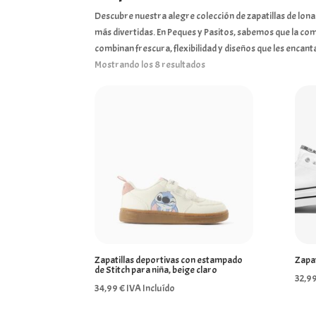
Descubre nuestra alegre colección de zapatillas de lona pa
más divertidas. En Peques y Pasitos, sabemos que la co
combinan frescura, flexibilidad y diseños que les encant
Mostrando los 8 resultados
Zapatillas deportivas con estampado
Zapat
de Stitch para niña, beige claro
32,9
34,99
€
IVA Incluído