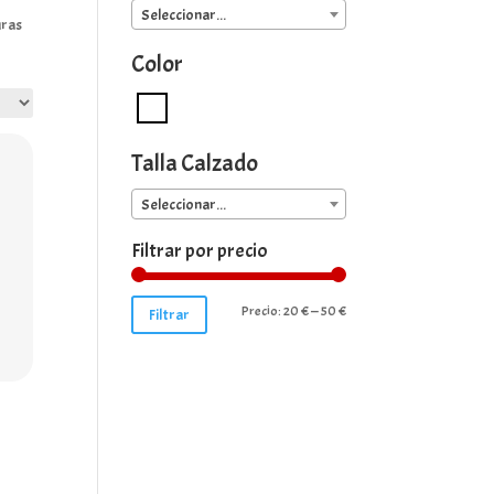
Seleccionar...
uras
Color
Talla Calzado
Seleccionar...
Filtrar por precio
Precio
Precio
Precio:
20 €
—
50 €
Filtrar
mínimo
máximo