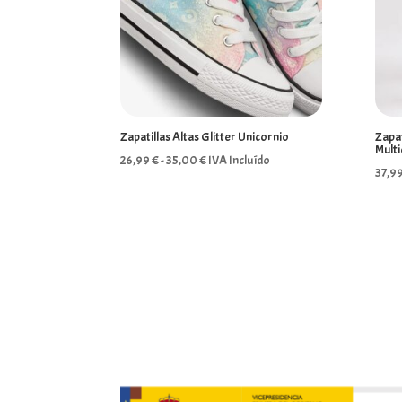
Zapatillas Altas Glitter Unicornio
Zapat
Multi
Rango
26,99
€
-
35,00
€
IVA Incluído
37,9
de
precios:
desde
26,99 €
hasta
35,00 €