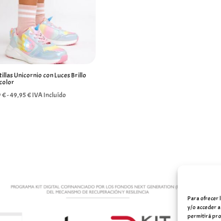
illas Unicornio con Luces Brillo
color
Rango
9
€
-
49,95
€
IVA Incluído
de
precios:
desde
37,99 €
hasta
49,95 €
Para ofrecer 
y/o acceder a
permitirá pro