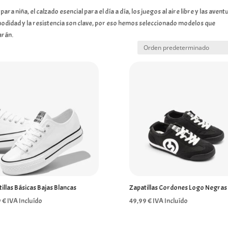
ra niña, el calzado esencial para el día a día, los juegos al aire libre y las avent
modidad y la resistencia son clave, por eso hemos seleccionado modelos que
arán.
illas Básicas Bajas Blancas
Zapatillas Cordones Logo Negras
9
€
IVA Incluído
49,99
€
IVA Incluído