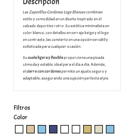
Descripción
Las
Zapatillas Cordones Logo Blancas
combinan
estilo y comodidad en un diseño inspirado en el
calzado deportivo retro. Su estética minimalista en
color blanco, con detalles en serraje beige y el logo
en contraste, las convierte en una opción versátil y
sofisticada para cualquier ocasión.
Su
suela ligera y flexible
proporciona una pisada
cómoda y estable, ideal para el día a día. Además,
el
cierre con cordones
permite un ajuste seguro y
adaptable, asegurando una sujeción perfecta al pie.
FIltros
Color