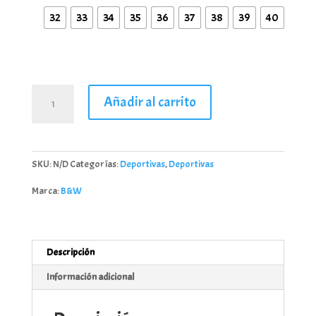
32
33
34
35
36
37
38
39
40
Zapatillas
Añadir al carrito
Cordones
Logo
Blancas
cantidad
SKU:
N/D
Categorías:
Deportivas
,
Deportivas
Marca:
B&W
Descripción
Información adicional