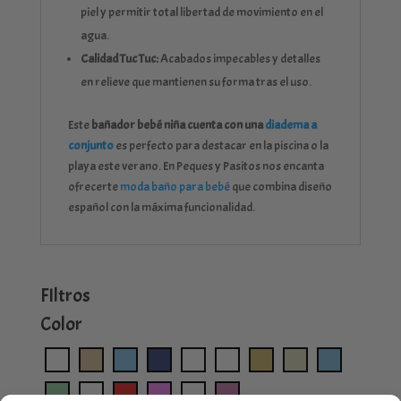
piel y permitir total libertad de movimiento en el
agua.
Calidad Tuc Tuc:
Acabados impecables y detalles
en relieve que mantienen su forma tras el uso.
Este
bañador bebé niña cuenta con una
diadema a
conjunto
es perfecto para destacar en la piscina o la
playa este verano. En Peques y Pasitos nos encanta
ofrecerte
moda baño para bebé
que combina diseño
español con la máxima funcionalidad.
FIltros
Color