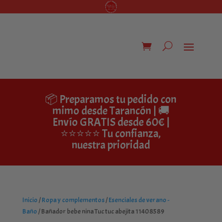
📦 Preparamos tu pedido con
mimo desde Tarancón | 🚚
Envío GRATIS desde 60€ |
⭐⭐⭐⭐⭐ Tu confianza,
nuestra prioridad
Inicio
/
Ropa y complementos
/
Esenciales de verano -
Baño
/ Bañador bebe nina Tuc tuc abejita 11408589