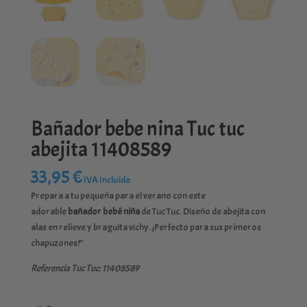
Bañador bebe nina Tuc tuc
abejita 11408589
33,95
€
IVA Incluído
Prepara a tu pequeña para el verano con este
adorable
bañador bebé niña
de Tuc Tuc. Diseño de abejita con
alas en relieve y braguita vichy. ¡Perfecto para sus primeros
chapuzones!”
Referencia Tuc Tuc: 11408589