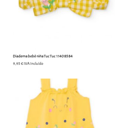
Diadema bebé niña Tuc Tuc 11408584
9,95
€
IVA Incluído