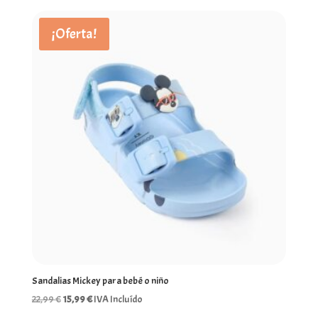
¡Oferta!
Sandalias Mickey para bebé o niño
El
El
22,99
€
15,99
€
IVA Incluído
precio
precio