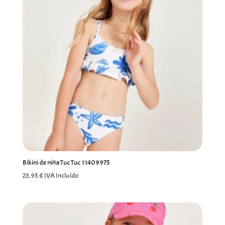
Bikini de niña Tuc Tuc 11409975
23,95
€
IVA Incluído