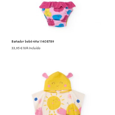
Bañador bebé niña 11408789
33,95
€
IVA Incluído