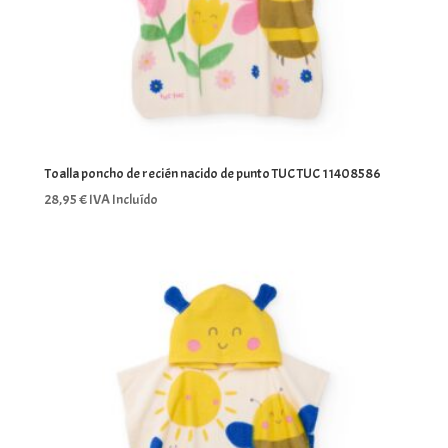
Toalla poncho de recién nacido de punto TUC TUC 11408586
28,95
€
IVA Incluído