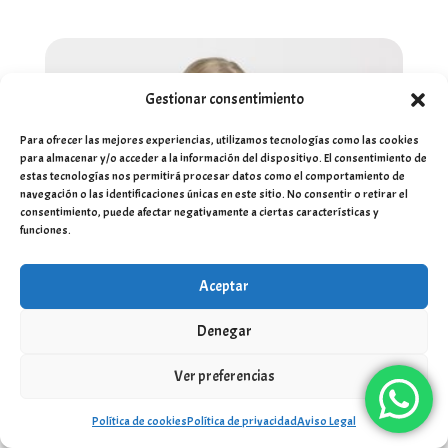
Gestionar consentimiento
Para ofrecer las mejores experiencias, utilizamos tecnologías como las cookies
para almacenar y/o acceder a la información del dispositivo. El consentimiento de
estas tecnologías nos permitirá procesar datos como el comportamiento de
navegación o las identificaciones únicas en este sitio. No consentir o retirar el
consentimiento, puede afectar negativamente a ciertas características y
funciones.
Aceptar
Denegar
Ver preferencias
Bañador infantil de Minnie Mouse
Política de cookies
Política de privacidad
Aviso Legal
Rango
19,95
€
-
19,99
€
IVA Incluído