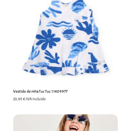
Vestido de niña Tuc Tuc 11409977
23,95
€
IVA Incluído