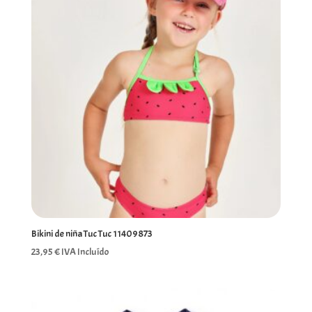
Bikini de niña Tuc Tuc 11409873
23,95
€
IVA Incluído