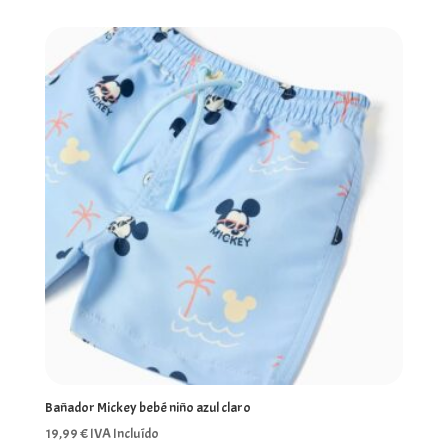
original
actual
era:
es:
22,99 €.
15,99 €.
Bañador Mickey bebé niño azul claro
19,99
€
IVA Incluído