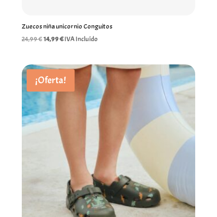
Zuecos niña unicornio Conguitos
El
El
24,99
€
14,99
€
IVA Incluído
precio
precio
original
actual
era:
es:
¡Oferta!
24,99 €.
14,99 €.