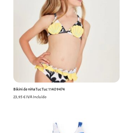
Bikini de niña Tuc Tuc 11409474
23,95
€
IVA Incluído