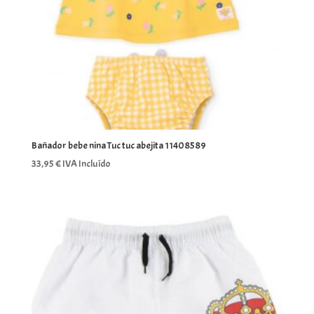
Bañador bebe nina Tuc tuc abejita 11408589
33,95
€
IVA Incluído