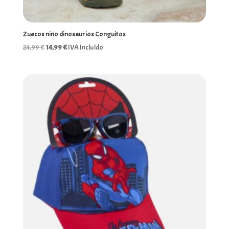
Zuecos niño dinosaurios Conguitos
El
El
24,99
€
14,99
€
IVA Incluído
precio
precio
original
actual
era:
es:
24,99 €.
14,99 €.