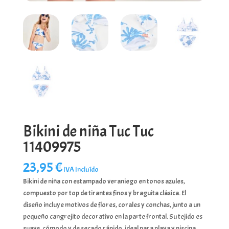
Bikini de niña Tuc Tuc
11409975
23,95
€
IVA Incluído
Bikini de niña con estampado veraniego en tonos azules,
compuesto por top de tirantes finos y braguita clásica. El
diseño incluye motivos de flores, corales y conchas, junto a un
pequeño cangrejito decorativo en la parte frontal. Su tejido es
suave, cómodo y de secado rápido, ideal para playa y piscina.