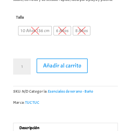
Talla
10 Años 136 cm
6 Años
8 Años
Bikini
Añadir al carrito
de
niña
Tuc
Tuc
SKU:
N/D
Categoría:
Esenciales de verano - Baño
11409975
cantidad
Marca:
TUC TUC
Descripción