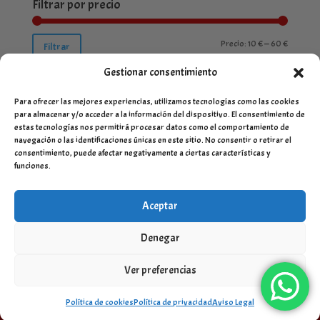
Filtrar por precio
Precio
Precio
Precio:
10 €
—
60 €
Filtrar
mínimo
máximo
Gestionar consentimiento
Para ofrecer las mejores experiencias, utilizamos tecnologías como las cookies
para almacenar y/o acceder a la información del dispositivo. El consentimiento de
estas tecnologías nos permitirá procesar datos como el comportamiento de
navegación o las identificaciones únicas en este sitio. No consentir o retirar el
consentimiento, puede afectar negativamente a ciertas características y
funciones.
Aceptar
Denegar
Ver preferencias
Desarrollado por
Servinet Sistemas y Comunicación SLU
-
Aviso Legal
-
Términos y condiciones
-
Política de envio y
devoluciones
Política de cookies
Política de privacidad
Aviso Legal