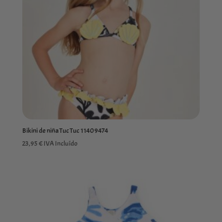
Bikini de niña Tuc Tuc 11409474
23,95
€
IVA Incluído