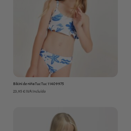
Bikini de niña Tuc Tuc 11409975
23,95
€
IVA Incluído