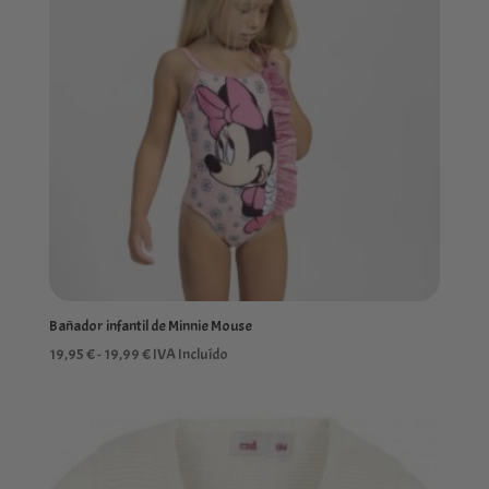
Bañador infantil de Minnie Mouse
Rango
19,95
€
-
19,99
€
IVA Incluído
de
precios:
desde
19,95 €
hasta