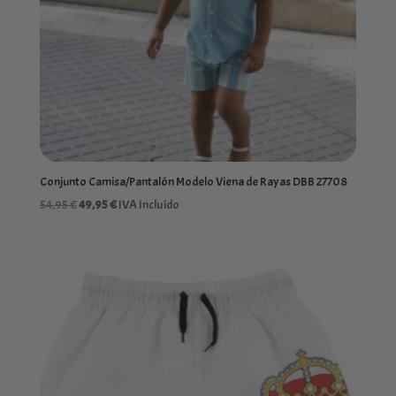
Conjunto Camisa/Pantalón Modelo Viena de Rayas DBB 27708
El
El
54,95
€
49,95
€
IVA Incluído
precio
precio
original
actual
era:
es:
54,95 €.
49,95 €.