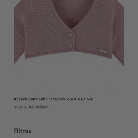
Rebeca punto bobo rosa palo 55300010_526
31,50
€
IVA Incluído
FIltros