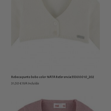
19,99 €
Rebeca punto bobo color NATA Referencia 55300010_202
31,50
€
IVA Incluído