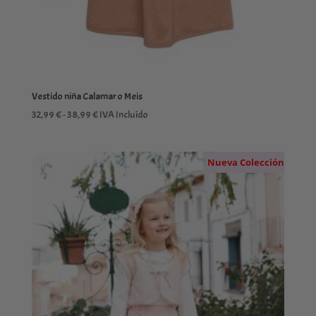
Vestido niña Calamaro Meis
Rango
32,99
€
-
38,99
€
IVA Incluído
de
precios:
Nueva Colección
desde
32,99 €
hasta
38,99 €