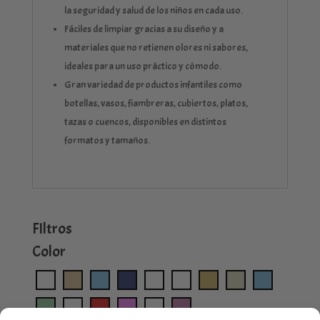
la seguridad y salud de los niños en cada uso.
Fáciles de limpiar gracias a su diseño y a
materiales que no retienen olores ni sabores,
ideales para un uso práctico y cómodo.
Gran variedad de productos infantiles como
botellas, vasos, fiambreras, cubiertos, platos,
tazas o cuencos, disponibles en distintos
formatos y tamaños.
FIltros
Color