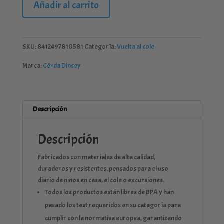
Añadir al carrito
POP
UP
DE
ALUMINIO
SKU:
8412497810581
Categoría:
Vuelta al cole
CON
Marca:
Cérda Dinsey
CORREA
730
ML
FROZEN
Descripción
SNOWY
TALE
Descripción
cantidad
Fabricados con materiales de alta calidad,
duraderos y resistentes, pensados para el uso
diario de niños en casa, el cole o excursiones.
Todos los productos están libres de BPA y han
pasado los test requeridos en su categoría para
cumplir con la normativa europea, garantizando