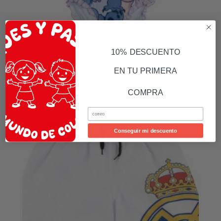
10% DESCUENTO
Bañador ajustable Stitch&Angel
EN TU PRIMERA
19,99
€
IVA Incluído
COMPRA
Email
Conseguir mi descuento