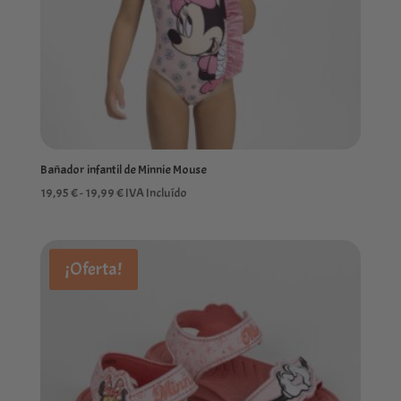
Bañador infantil de Minnie Mouse
Rango
19,95
€
-
19,99
€
IVA Incluído
de
precios:
desde
¡Oferta!
19,95 €
hasta
19,99 €