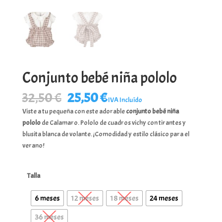
Conjunto bebé niña pololo
El
El
32,50
€
25,50
€
IVA Incluído
precio
precio
Viste a tu pequeña con este adorable
conjunto bebé niña
original
actual
pololo
de Calamaro. Pololo de cuadros vichy con tirantes y
era:
es:
blusita blanca de volante. ¡Comodidad y estilo clásico para el
32,50 €.
25,50 €.
verano!
Talla
6 meses
12 meses
18 meses
24 meses
36 meses