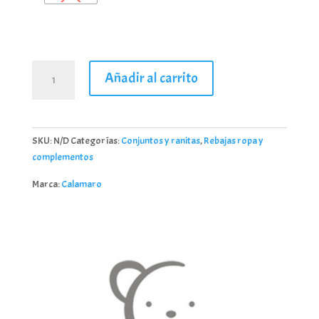
Conjunto
Añadir al carrito
bebé
niña
pololo
cantidad
SKU:
N/D
Categorías:
Conjuntos y ranitas
,
Rebajas ropa y
complementos
Marca:
Calamaro