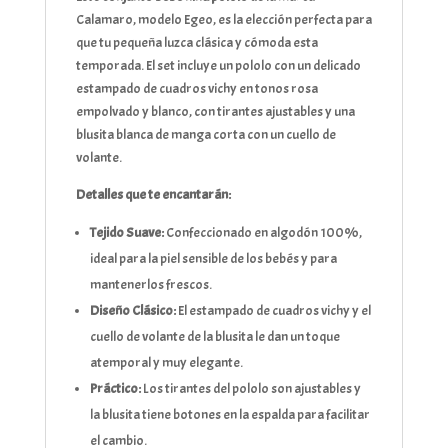
Calamaro, modelo Egeo, es la elección perfecta para
que tu pequeña luzca clásica y cómoda esta
temporada. El set incluye un pololo con un delicado
estampado de cuadros vichy en tonos rosa
empolvado y blanco, con tirantes ajustables y una
blusita blanca de manga corta con un cuello de
volante.
Detalles que te encantarán:
Tejido Suave:
Confeccionado en algodón 100%,
ideal para la piel sensible de los bebés y para
mantenerlos frescos.
Diseño Clásico:
El estampado de cuadros vichy y el
cuello de volante de la blusita le dan un toque
atemporal y muy elegante.
Práctico:
Los tirantes del pololo son ajustables y
la blusita tiene botones en la espalda para facilitar
el cambio.