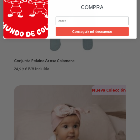
COMPRA
Email
Conseguir mi descuento
Conjunto Polaina Arosa Calamaro
24,99
€
IVA Incluído
Nueva Colección