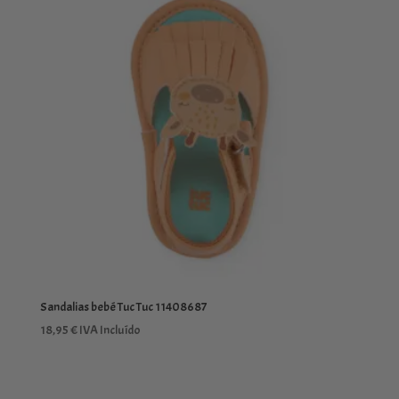
27,99 €
hasta
31,99 €
Sandalias bebé Tuc Tuc 11408687
18,95
€
IVA Incluído