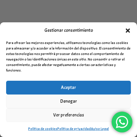
Gestionar consentimiento
Para ofrecer las mejores experiencias, utilizamos tecnologías como las cookies
para almacenar y/o acceder a la información del dispositivo. El consentimiento de
estas tecnologías nos permitirá procesar datos como el comportamiento de
navegación o las identificaciones únicas en este sitio. No consentir o retirar el
consentimiento, puede afectar negativamente a ciertas características y
funciones.
Aceptar
Denegar
Zapatos bebé niño Tuc Tuc 11408937
Ver preferencias
18,95
€
IVA Incluído
Política de cookies
Política de privacidad
Aviso Legal