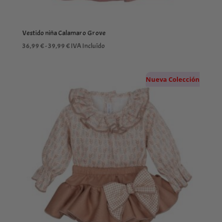
Vestido niña Calamaro Grove
Rango
36,99
€
-
39,99
€
IVA Incluído
de
precios:
Nueva Colección
desde
36,99 €
hasta
39,99 €