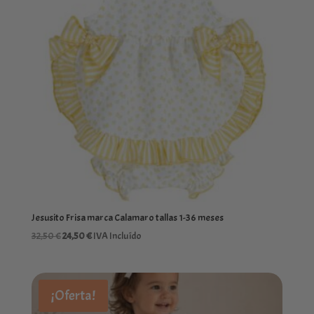
Jesusito Frisa marca Calamaro tallas 1-36 meses
El
El
32,50
€
24,50
€
IVA Incluído
precio
precio
original
actual
era:
es:
¡Oferta!
32,50 €.
24,50 €.