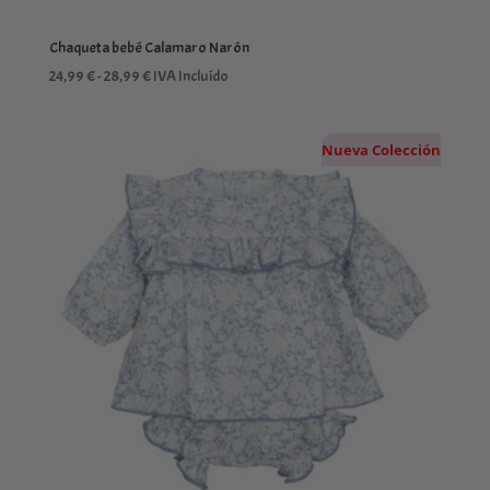
Chaqueta bebé Calamaro Narón
Rango
24,99
€
-
28,99
€
IVA Incluído
de
precios:
Nueva Colección
desde
24,99 €
hasta
28,99 €