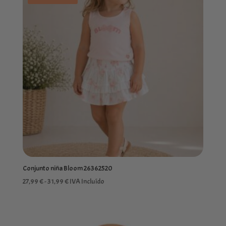
Conjunto niña Bloom 26362520
Rango
27,99
€
-
31,99
€
IVA Incluído
de
precios:
desde