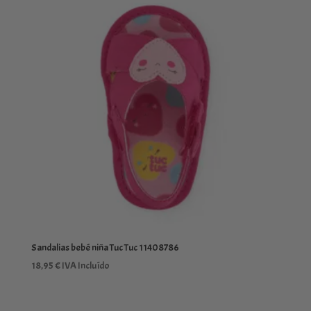
Sandalias bebé niña Tuc Tuc 11408786
18,95
€
IVA Incluído