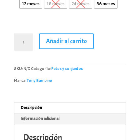
12 meses
18 meses
24 meses
36 meses
Conjunto
Añadir al carrito
peto
rayas
marca
Tony
SKU:
N/D
Categoría:
Petos y conjuntos
Bambino
1
Marca:
Tony Bambino
-
36
meses
Descripción
cantidad
Información adicional
Descripción