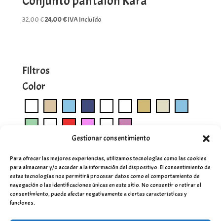
Conjunto pantalón Kara
El
El
32,00
€
24,00
€
IVA Incluído
precio
precio
original
actual
era:
es:
32,00 €.
24,00 €.
FIltros
Color
Gestionar consentimiento
Para ofrecer las mejores experiencias, utilizamos tecnologías como las cookies
para almacenar y/o acceder a la información del dispositivo. El consentimiento de
estas tecnologías nos permitirá procesar datos como el comportamiento de
navegación o las identificaciones únicas en este sitio. No consentir o retirar el
consentimiento, puede afectar negativamente a ciertas características y
funciones.