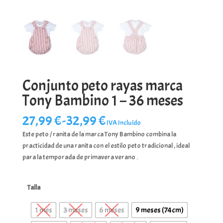
Conjunto peto rayas marca
Tony Bambino 1 – 36 meses
Rango
27,99
€
-
32,99
€
IVA Incluído
de
Este peto / ranita de la marca Tony Bambino combina la
precios:
practicidad de una ranita con el estilo peto tradicional , ideal
desde
para la temporada de primavera verano .
27,99 €
hasta
32,99 €
Talla
1 mes
3 meses
6 meses
9 meses (74cm)